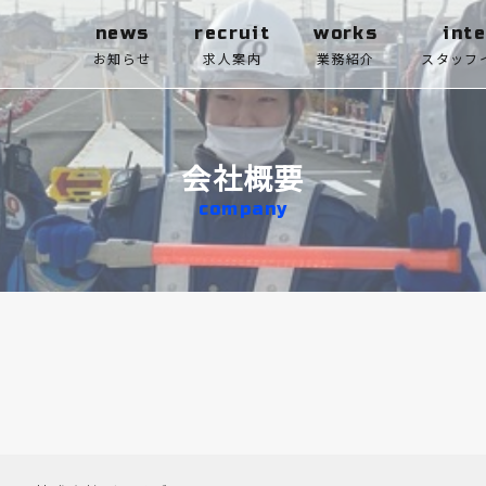
news
recruit
works
int
お知らせ
求人案内
業務紹介
スタッフ
会社概要
company